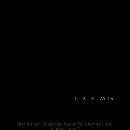
1
2
3
Weiter
Bist du verrückt? Viel zuviel Farbe mach mal
schwarz-weiß!